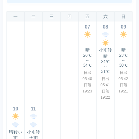
一
二
三
四
五
六
日
07
08
09
晴
小雨转
晴
26℃
23℃
晴
～
～
24℃
34℃
30℃
～
31℃
日出
日出
05:40
日出
05:42
日落
05:41
日落
19:23
日落
19:21
19:22
10
11
晴转小
小雨转
雨
大雨