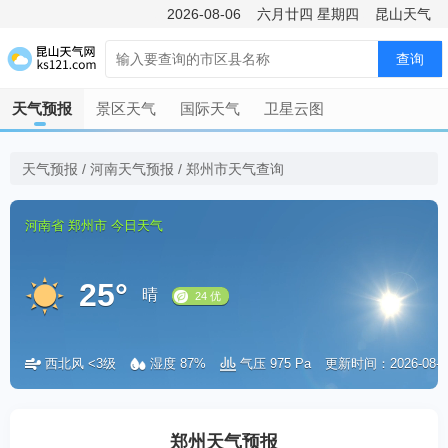
2026-08-06
六月廿四
星期四
昆山天气
查询
天气预报
景区天气
国际天气
卫星云图
天气预报
/
河南天气预报
/
郑州市天气查询
河南省
郑州市
今日天气
25°
晴
西北风 <3级
湿度 87%
气压 975 Pa
更新时间：2026-08-07 
24 优
郑州天气预报