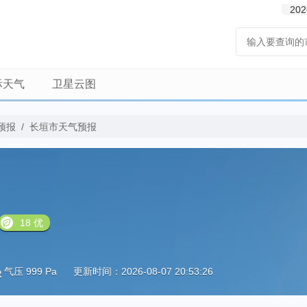
202
际天气
卫星云图
预报
/
长垣市天气预报
18 优
气压 999 Pa
更新时间：2026-08-07 20:53:26