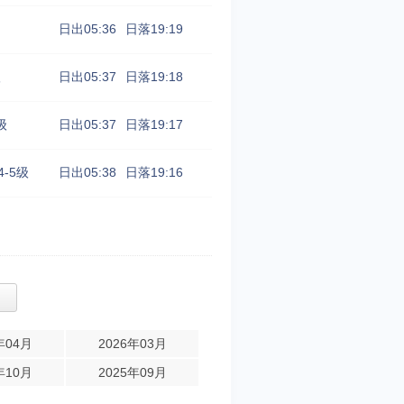
日出05:36
日落19:19
级
日出05:37
日落19:18
级
日出05:37
日落19:17
-5级
日出05:38
日落19:16
年04月
2026年03月
年10月
2025年09月