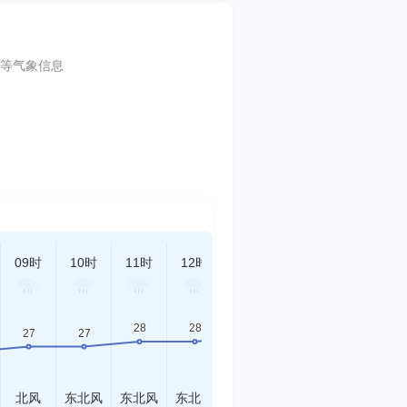
等气象信息
09时
10时
11时
12时
13时
14时
15时
北风
东北风
东北风
东北风
东北风
北风
北风