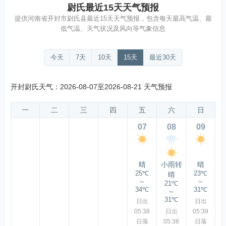
尉氏最近15天天气预报
提供河南省开封市尉氏县最近15天天气预报，包含每天最高气温、最
低气温、天气状况及风向等气象信息
今天
7天
10天
15天
最近30天
开封尉氏天气：2026-08-07至2026-08-21 天气预报
一
二
三
四
五
六
日
07
08
09
晴
小雨转
晴
25℃
23℃
晴
～
～
21℃
34℃
31℃
～
31℃
日出
日出
05:38
日出
05:39
日落
05:38
日落